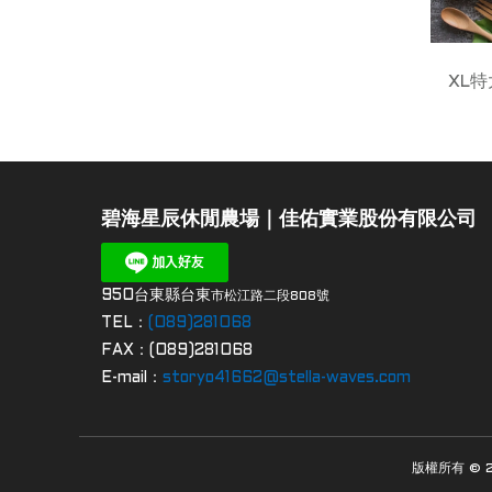
XL特
碧海星辰休閒農場｜佳佑實業股份有限公司
950台東縣台東
市松江路二段808
號
TEL：
(089)281068
FAX：(089)281068
E-mail：
storyo41662@stella-waves.com
版權所有 © 