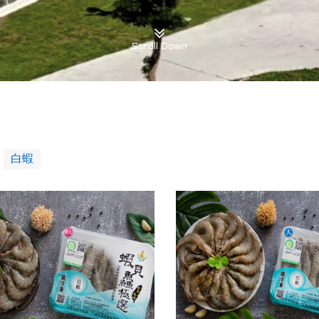
Scroll Down
白蝦