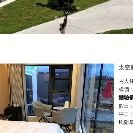
Scroll Down
太空
兩人
牌價：$
體驗
假日：$
平日：$
均附