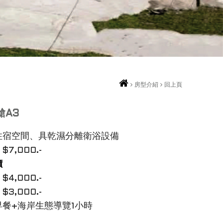
房型介紹
回上頁
艙A3
住宿空間、具乾濕分離衛浴設備
7,000.-
價
4,000.-
3,000.-
早餐+海岸生態導覽1小時